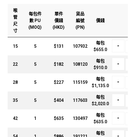
喉
每包件
單件
貨品
管
數 PU
價錢
編號
價錢
數量
尺
(MOQ)
(HKD)
(PN)
寸
每包
-
15
5
$131
107932
$
655.0
每包
-
22
5
$182
108120
$
910.0
每包
-
28
5
$227
115159
$
1,135.0
每包
-
35
5
$404
117603
$
2,020.0
每包
-
42
1
$635
130497
$
635.0
每包
-
54
1
$886
191221