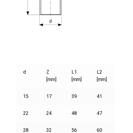
d
Z
L1
L2
PN
[mm]
[mm]
[mm]
15
17
39
41
1079
22
24
48
47
1081
28
32
56
60
1151